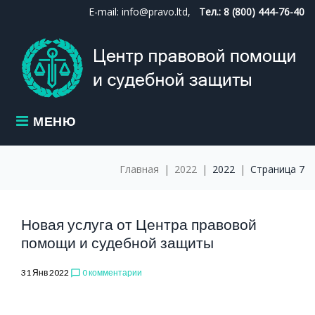
Skip
E-mail: info@pravo.ltd,
Тел.: 8 (800) 444-76-40
to
content
МЕНЮ
Главная
|
2022
|
2022
|
Страница 7
ГОД:
Новая услуга от Центра правовой
помощи и судебной защиты
31 Янв 2022
0 комментарии
chat_bubble_outline
2022