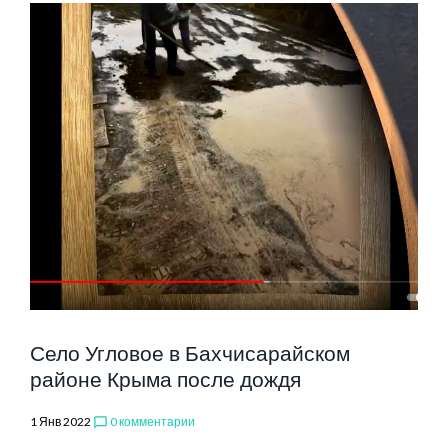
Село Угловое в Бахчисарайском
районе Крыма после дождя
1 Янв 2022
0 комментарии
chat_bubble_outline